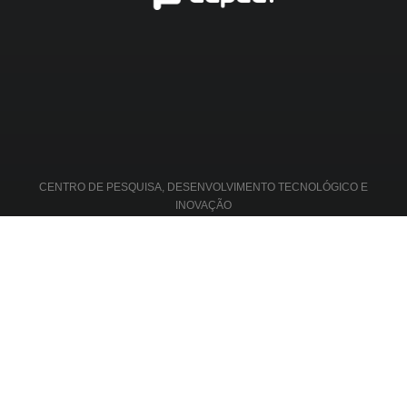
CENTRO DE PESQUISA, DESENVOLVIMENTO TECNOLÓGICO E
INOVAÇÃO
RECONHECIMETOS