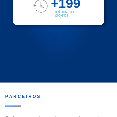
+
200
mil horas em
projetos
PARCEIROS