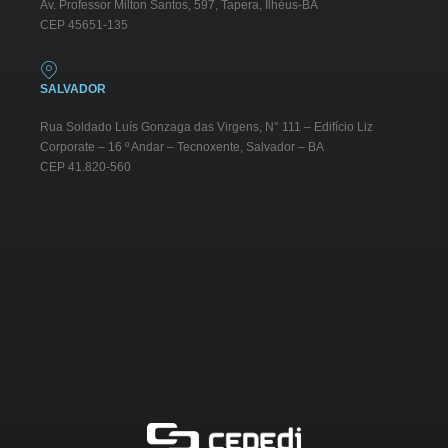
Av. Professor Milton Santos, 597, Tapera, Ilhéus-BA
CEP 45651-135
SALVADOR
Rua Soldado Luís Gonzaga das Virgens, N° 111 – Edifício Liz
Corporate – 16 º Andar – Tecnoxente, Salvador – BA
CEP 41.820-560