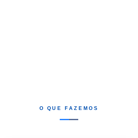
Indústria 4.0
Incubação
de Empresas
O QUE FAZEMOS