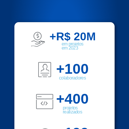
+R$ 
20
M
em projetos
em 2023
+
100
colaboradores
+
400
projetos
realizados